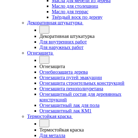
Масла для мебели из дерева
Масло для столешниц
Масло для террас
Твёрдый воск по дереву
Декоративная штукатурка
Декоративная штукатурка
Для внутренних работ
Для наружных работ
Огнезащита
Огнезащита
Огнебиозащита дерева
Огнезащита путей эвакуации
Огнезащита строительных конструкций
Огнезащита пенополиуретана
Огнезащитный состав для деревянных
конструкций
Огнезащитный лак для пола
Огнезащитный лак КМ1
Термостойкая краска
Термостойкая краска
Для металла