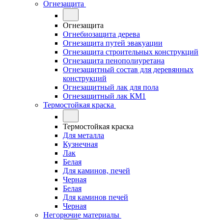
Огнезащита
Огнезащита
Огнебиозащита дерева
Огнезащита путей эвакуации
Огнезащита строительных конструкций
Огнезащита пенополиуретана
Огнезащитный состав для деревянных
конструкций
Огнезащитный лак для пола
Огнезащитный лак КМ1
Термостойкая краска
Термостойкая краска
Для металла
Кузнечная
Лак
Белая
Для каминов, печей
Черная
Белая
Для каминов печей
Черная
Негорючие материалы