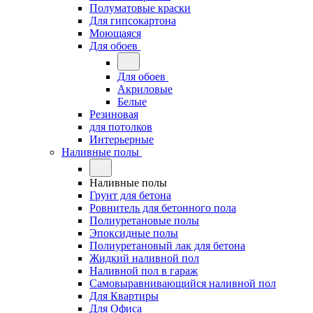
Полуматовые краски
Для гипсокартона
Моющаяся
Для обоев
Для обоев
Акриловые
Белые
Резиновая
для потолков
Интерьерные
Наливные полы
Наливные полы
Грунт для бетона
Ровнитель для бетонного пола
Полиуретановые полы
Эпоксидные полы
Полиуретановый лак для бетона
Жидкий наливной пол
Наливной пол в гараж
Самовыравнивающийся наливной пол
Для Квартиры
Для Офиса