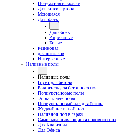
Полуматовые краски
Для гипсокартона
Моющаяся
Для обоев
Для обоев
Акриловые
Белые
Резиновая
для потолков
Интерьерные
Наливные полы
Наливные полы
Грунт для бетона
Ровнитель для бетонного пола
Полиуретановые полы
Эпоксидные полы
Полиуретановый лак для бетона
Жидкий наливной пол
Наливной пол в гараж
Самовыравнивающийся наливной пол
Для Квартиры
Для Офиса