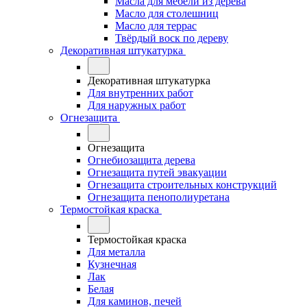
Масла для мебели из дерева
Масло для столешниц
Масло для террас
Твёрдый воск по дереву
Декоративная штукатурка
Декоративная штукатурка
Для внутренних работ
Для наружных работ
Огнезащита
Огнезащита
Огнебиозащита дерева
Огнезащита путей эвакуации
Огнезащита строительных конструкций
Огнезащита пенополиуретана
Термостойкая краска
Термостойкая краска
Для металла
Кузнечная
Лак
Белая
Для каминов, печей