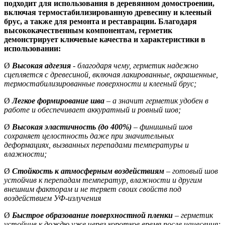
подходит для использования в деревянном домостроении,
включая термостабилизированную древесину и клееный
брус, а также для ремонта и реставрации. Благодаря
высококачественным компонентам, герметик
демонстрирует ключевые качества и характеристики в
использовании:
Ø
Высокая адгезия
- благодаря чему, герметик надежно
сцепляется с древесиной, включая лакированные, окрашенные,
термостабилизированные поверхности и клееный брус;
Ø
Легкое формирование шва
– а значит герметик удобен в
работе и обеспечивает аккуратный и ровный шов;
Ø
Высокая эластичность (до 400%)
– финишный шов
сохраняет целостность даже при значительных
деформациях, вызванных перепадами температуры и
влажности;
Ø
Стойкость к атмосферным воздействиям
– готовый шов
устойчив к перепадам температур, влажности и другим
внешним факторам и не теряет своих свойств под
воздействием УФ-излучения
Ø
Быстрое образование поверхностной пленки
– герметик
устойчив к дождю уже через короткое время после нанесения;