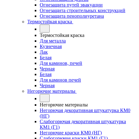
Огнезащита путей эвакуации
Огнезащита строительных конструкций
Огнезащита пенополиуретана
Термостойкая краска
Термостойкая краска
Для металла
Кузнечная
Лак
Белая
Для каминов, печей
Черная
Белая
Для каминов печей
Черная
Негорючие материалы
Негорючие материалы
Негорючая декоративная штукатурка КМ0
(НГ)
Слабогорючая декоративная штукатурка
КМ1 (Г1)
Негорючие краски КМ0 (НГ)
Слабогорючие краски КМ1 (Г1)