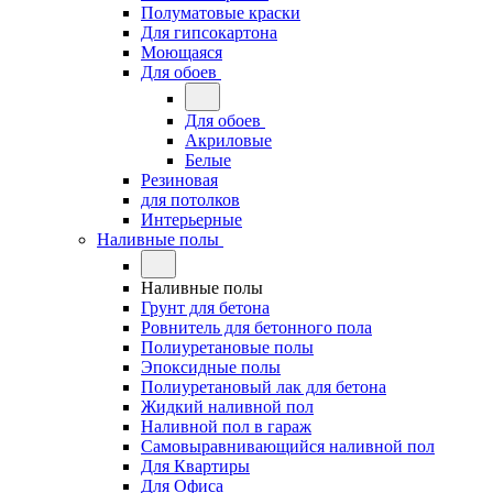
Полуматовые краски
Для гипсокартона
Моющаяся
Для обоев
Для обоев
Акриловые
Белые
Резиновая
для потолков
Интерьерные
Наливные полы
Наливные полы
Грунт для бетона
Ровнитель для бетонного пола
Полиуретановые полы
Эпоксидные полы
Полиуретановый лак для бетона
Жидкий наливной пол
Наливной пол в гараж
Самовыравнивающийся наливной пол
Для Квартиры
Для Офиса