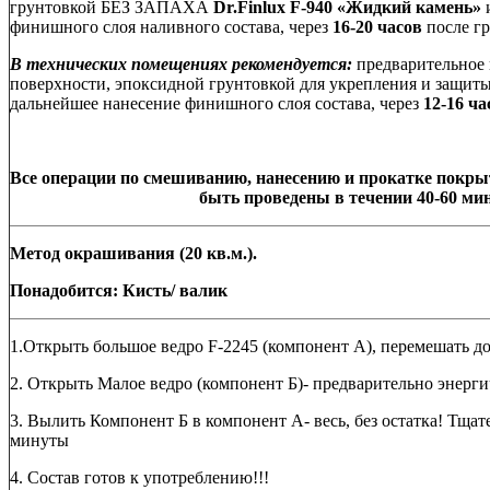
грунтовкой БЕЗ ЗАПАХА
Dr
.
Finlux
F
-940 «Жидкий камень»
и
финишного слоя наливного состава, через
16-20 часов
после гр
В технических помещениях рекомендуется:
предварительное 
поверхности, эпоксидной грунтовкой для укрепления и защит
дальнейшее нанесение финишного слоя состава, через
12-16 ча
Все операции по смешиванию, нанесению и прокатке покр
быть проведены в течении 40-60 мин
Метод окрашивания (20 кв.м.).
Понадобится: Кисть/ валик
1.Открыть большое ведро F-2245 (компонент А), перемешать д
2. Открыть Малое ведро (компонент Б)- предварительно энерг
3. Вылить Компонент Б в компонент А- весь, без остатка! Тща
минуты
4. Состав готов к употреблению!!!