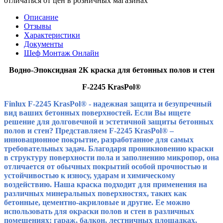
отличаться от цен в розничных магазинах
Описание
Отзывы
Характеристики
Документы
Шеф Монтаж Онлайн
Водно-Эпоксидная 2К краска для бетонных полов и стен
F
-2245
KrasPol
®
Finlux F-2245 KrasPol® - надежная защита и безупречный
вид ваших бетонных поверхностей. Если Вы ищете
решение для долговечной и эстетичной защиты бетонных
полов и стен? Представляем F-2245 KrasPol® –
инновационное покрытие, разработанное для самых
требовательных задач. Благодаря проникновению краски
в структуру поверхности пола и заполнению микропор, она
отличается от обычных покрытий особой прочностью и
устойчивостью к износу, ударам и химическому
воздействию. Наша краска подходит для применения на
различных минеральных поверхностях, таких как
бетонные, цементно-акриловые и другие. Ее можно
использовать для окраски полов и стен в различных
помещениях: гараж, балкон, лестничных площадках,