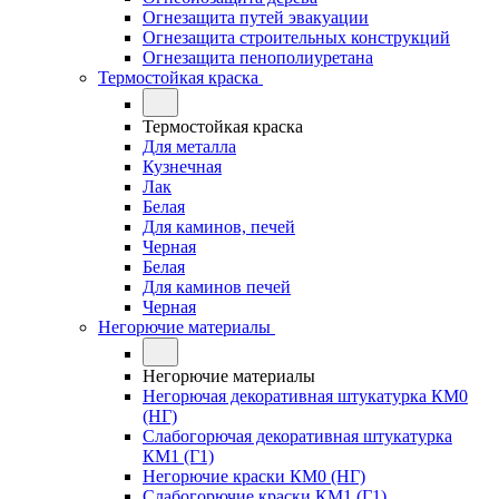
Огнезащита путей эвакуации
Огнезащита строительных конструкций
Огнезащита пенополиуретана
Термостойкая краска
Термостойкая краска
Для металла
Кузнечная
Лак
Белая
Для каминов, печей
Черная
Белая
Для каминов печей
Черная
Негорючие материалы
Негорючие материалы
Негорючая декоративная штукатурка КМ0
(НГ)
Слабогорючая декоративная штукатурка
КМ1 (Г1)
Негорючие краски КМ0 (НГ)
Слабогорючие краски КМ1 (Г1)