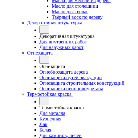
Масла для мебели из дерева
Масло для столешниц
Масло для террас
Твёрдый воск по дереву
Декоративная штукатурка
Декоративная штукатурка
Для внутренних работ
Для наружных работ
Огнезащита
Огнезащита
Огнебиозащита дерева
Огнезащита путей эвакуации
Огнезащита строительных конструкций
Огнезащита пенополиуретана
Термостойкая краска
Термостойкая краска
Для металла
Кузнечная
Лак
Белая
Для каминов, печей