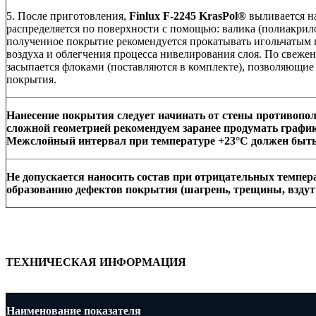
5. После приготовления,
Finlux F-2245
KrasPo
l
®
выливается н
распределяется по поверхности с помощью: валика (полиакрил
полученное покрытие рекомендуется прокатывать игольчатым 
воздуха и облегчения процесса нивелирования слоя. По свеже
засыпается флоками (поставляются в комплекте), позволяющие
покрытия.
Нанесение покрытия следует начинать от стены противопо
сложной геометрией рекомендуем заранее продумать график 
Межслойный интервал при температуре +23°С должен быть н
Не допускается наносить состав при отрицательных темпер
образованию дефектов покрытия (шагрень, трещины, вздут
ТЕХНИЧЕСКАЯ ИНФОРМАЦИЯ
Наименование показателя