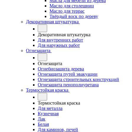
Масла для мебели из дерева
Масло для столешниц
Масло для террас
Твёрдый воск по дереву
Декоративная штукатурка
Декоративная штукатурка
Для внутренних работ
Для наружных работ
Огнезащита
Огнезащита
Огнебиозащита дерева
Огнезащита путей эвакуации
Огнезащита строительных конструкций
Огнезащита пенополиуретана
Термостойкая краска
Термостойкая краска
Для металла
Кузнечная
Лак
Белая
Для каминов, печей