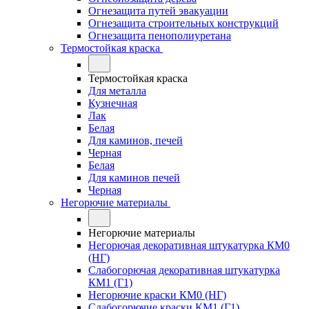
Огнезащита путей эвакуации
Огнезащита строительных конструкций
Огнезащита пенополиуретана
Термостойкая краска
Термостойкая краска
Для металла
Кузнечная
Лак
Белая
Для каминов, печей
Черная
Белая
Для каминов печей
Черная
Негорючие материалы
Негорючие материалы
Негорючая декоративная штукатурка КМ0
(НГ)
Слабогорючая декоративная штукатурка
КМ1 (Г1)
Негорючие краски КМ0 (НГ)
Слабогорючие краски КМ1 (Г1)