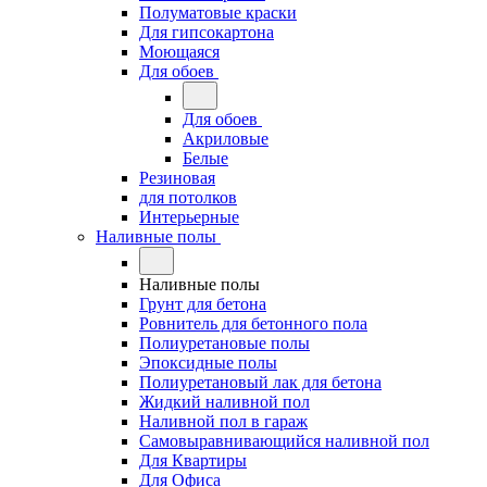
Полуматовые краски
Для гипсокартона
Моющаяся
Для обоев
Для обоев
Акриловые
Белые
Резиновая
для потолков
Интерьерные
Наливные полы
Наливные полы
Грунт для бетона
Ровнитель для бетонного пола
Полиуретановые полы
Эпоксидные полы
Полиуретановый лак для бетона
Жидкий наливной пол
Наливной пол в гараж
Самовыравнивающийся наливной пол
Для Квартиры
Для Офиса