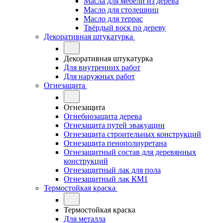
Масла для мебели из дерева
Масло для столешниц
Масло для террас
Твёрдый воск по дереву
Декоративная штукатурка
Декоративная штукатурка
Для внутренних работ
Для наружных работ
Огнезащита
Огнезащита
Огнебиозащита дерева
Огнезащита путей эвакуации
Огнезащита строительных конструкций
Огнезащита пенополиуретана
Огнезащитный состав для деревянных
конструкций
Огнезащитный лак для пола
Огнезащитный лак КМ1
Термостойкая краска
Термостойкая краска
Для металла