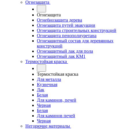
Огнезащита
Огнезащита
Огнебиозащита дерева
Огнезащита путей эвакуации
Огнезащита строительных конструкций
Огнезащита пенополиуретана
Огнезащитный состав для деревянных
конструкций
Огнезащитный лак для пола
Огнезащитный лак КМ1
Термостойкая краска
Термостойкая краска
Для металла
Кузнечная
Лак
Белая
Для каминов, печей
Черная
Белая
Для каминов печей
Черная
Негорючие материалы