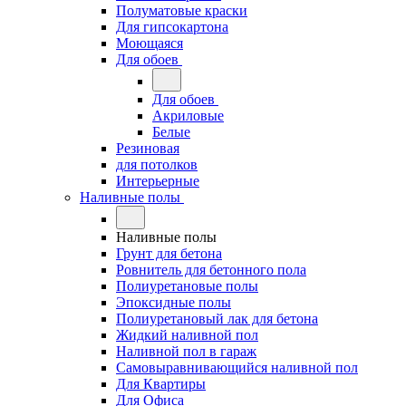
Полуматовые краски
Для гипсокартона
Моющаяся
Для обоев
Для обоев
Акриловые
Белые
Резиновая
для потолков
Интерьерные
Наливные полы
Наливные полы
Грунт для бетона
Ровнитель для бетонного пола
Полиуретановые полы
Эпоксидные полы
Полиуретановый лак для бетона
Жидкий наливной пол
Наливной пол в гараж
Самовыравнивающийся наливной пол
Для Квартиры
Для Офиса