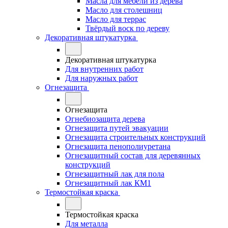
Масла для мебели из дерева
Масло для столешниц
Масло для террас
Твёрдый воск по дереву
Декоративная штукатурка
Декоративная штукатурка
Для внутренних работ
Для наружных работ
Огнезащита
Огнезащита
Огнебиозащита дерева
Огнезащита путей эвакуации
Огнезащита строительных конструкций
Огнезащита пенополиуретана
Огнезащитный состав для деревянных
конструкций
Огнезащитный лак для пола
Огнезащитный лак КМ1
Термостойкая краска
Термостойкая краска
Для металла