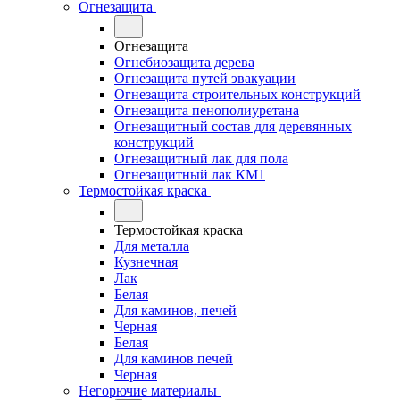
Огнезащита
Огнезащита
Огнебиозащита дерева
Огнезащита путей эвакуации
Огнезащита строительных конструкций
Огнезащита пенополиуретана
Огнезащитный состав для деревянных
конструкций
Огнезащитный лак для пола
Огнезащитный лак КМ1
Термостойкая краска
Термостойкая краска
Для металла
Кузнечная
Лак
Белая
Для каминов, печей
Черная
Белая
Для каминов печей
Черная
Негорючие материалы