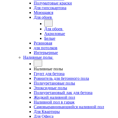
Полуматовые краски
Для гипсокартона
Моющаяся
Для обоев
Для обоев
Акриловые
Белые
Резиновая
для потолков
Интерьерные
Наливные полы
Наливные полы
Грунт для бетона
Ровнитель для бетонного пола
Полиуретановые полы
Эпоксидные полы
Полиуретановый лак для бетона
Жидкий наливной пол
Наливной пол в гараж
Самовыравнивающийся наливной пол
Для Квартиры
Для Офиса