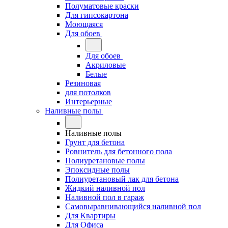
Полуматовые краски
Для гипсокартона
Моющаяся
Для обоев
Для обоев
Акриловые
Белые
Резиновая
для потолков
Интерьерные
Наливные полы
Наливные полы
Грунт для бетона
Ровнитель для бетонного пола
Полиуретановые полы
Эпоксидные полы
Полиуретановый лак для бетона
Жидкий наливной пол
Наливной пол в гараж
Самовыравнивающийся наливной пол
Для Квартиры
Для Офиса