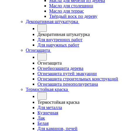
Масла для мебели из дерева
Масло для столешниц
Масло для террас
Твёрдый воск по дереву
Декоративная штукатурка
Декоративная штукатурка
Для внутренних работ
Для наружных работ
Огнезащита
Огнезащита
Огнебиозащита дерева
Огнезащита путей эвакуации
Огнезащита строительных конструкций
Огнезащита пенополиуретана
Термостойкая краска
Термостойкая краска
Для металла
Кузнечная
Лак
Белая
Для каминов, печей