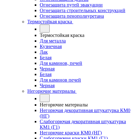
Огнезащита путей эвакуации
Огнезащита строительных конструкций
Огнезащита пенополиуретана
Термостойкая краска
Термостойкая краска
Для металла
Кузнечная
Лак
Белая
Для каминов, печей
Черная
Белая
Для каминов печей
Черная
Негорючие материалы
Негорючие материалы
Негорючая декоративная штукатурка КМ0
(НГ)
Слабогорючая декоративная штукатурка
КМ1 (Г1)
Негорючие краски КМ0 (НГ)
Слабогорючие краски КМ1 (Г1)