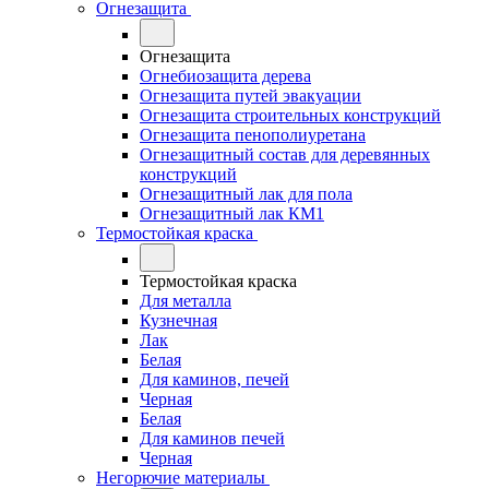
Огнезащита
Огнезащита
Огнебиозащита дерева
Огнезащита путей эвакуации
Огнезащита строительных конструкций
Огнезащита пенополиуретана
Огнезащитный состав для деревянных
конструкций
Огнезащитный лак для пола
Огнезащитный лак КМ1
Термостойкая краска
Термостойкая краска
Для металла
Кузнечная
Лак
Белая
Для каминов, печей
Черная
Белая
Для каминов печей
Черная
Негорючие материалы