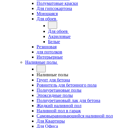
Полуматовые краски
Для гипсокартона
Моющаяся
Для обоев
Для обоев
Акриловые
Белые
Резиновая
для потолков
Интерьерные
Наливные полы
Наливные полы
Грунт для бетона
Ровнитель для бетонного пола
Полиуретановые полы
Эпоксидные полы
Полиуретановый лак для бетона
Жидкий наливной пол
Наливной пол в гараж
Самовыравнивающийся наливной пол
Для Квартиры
Для Офиса