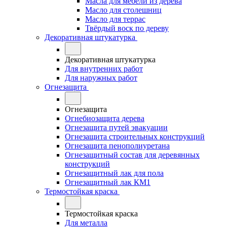
Масла для мебели из дерева
Масло для столешниц
Масло для террас
Твёрдый воск по дереву
Декоративная штукатурка
Декоративная штукатурка
Для внутренних работ
Для наружных работ
Огнезащита
Огнезащита
Огнебиозащита дерева
Огнезащита путей эвакуации
Огнезащита строительных конструкций
Огнезащита пенополиуретана
Огнезащитный состав для деревянных
конструкций
Огнезащитный лак для пола
Огнезащитный лак КМ1
Термостойкая краска
Термостойкая краска
Для металла