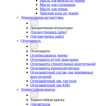
Масла для мебели из дерева
Масло для столешниц
Масло для террас
Твёрдый воск по дереву
Декоративная штукатурка
Декоративная штукатурка
Для внутренних работ
Для наружных работ
Огнезащита
Огнезащита
Огнебиозащита дерева
Огнезащита путей эвакуации
Огнезащита строительных конструкций
Огнезащита пенополиуретана
Огнезащитный состав для деревянных
конструкций
Огнезащитный лак для пола
Огнезащитный лак КМ1
Термостойкая краска
Термостойкая краска
Для металла