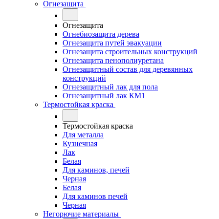
Огнезащита
Огнезащита
Огнебиозащита дерева
Огнезащита путей эвакуации
Огнезащита строительных конструкций
Огнезащита пенополиуретана
Огнезащитный состав для деревянных
конструкций
Огнезащитный лак для пола
Огнезащитный лак КМ1
Термостойкая краска
Термостойкая краска
Для металла
Кузнечная
Лак
Белая
Для каминов, печей
Черная
Белая
Для каминов печей
Черная
Негорючие материалы