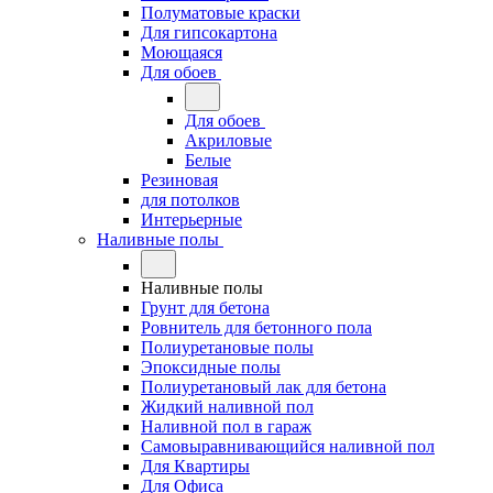
Полуматовые краски
Для гипсокартона
Моющаяся
Для обоев
Для обоев
Акриловые
Белые
Резиновая
для потолков
Интерьерные
Наливные полы
Наливные полы
Грунт для бетона
Ровнитель для бетонного пола
Полиуретановые полы
Эпоксидные полы
Полиуретановый лак для бетона
Жидкий наливной пол
Наливной пол в гараж
Самовыравнивающийся наливной пол
Для Квартиры
Для Офиса