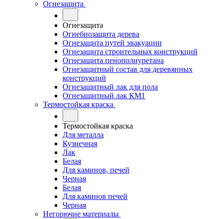
Огнезащита
Огнезащита
Огнебиозащита дерева
Огнезащита путей эвакуации
Огнезащита строительных конструкций
Огнезащита пенополиуретана
Огнезащитный состав для деревянных
конструкций
Огнезащитный лак для пола
Огнезащитный лак КМ1
Термостойкая краска
Термостойкая краска
Для металла
Кузнечная
Лак
Белая
Для каминов, печей
Черная
Белая
Для каминов печей
Черная
Негорючие материалы