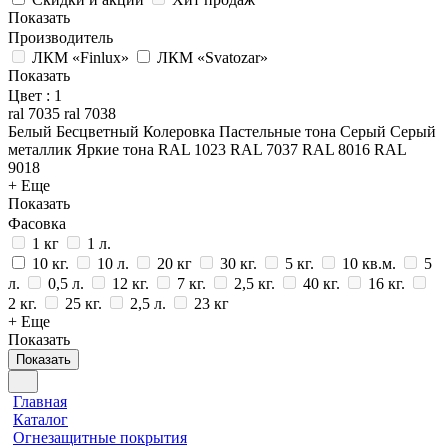
Показать
Производитель
ЛКМ «Finlux»
ЛКМ «Svatozar»
Показать
Цвет
: 1
ral 7035
ral 7038
Белый
Бесцветный
Колеровка
Пастельные тона
Серый
Серый
металлик
Яркие тона
RAL 1023
RAL 7037
RAL 8016
RAL
9018
+ Еще
Показать
Фасовка
1 кг
1 л.
10 кг.
10 л.
20 кг
30 кг.
5 кг.
10 кв.м.
5
л.
0,5 л.
12 кг.
7 кг.
2,5 кг.
40 кг.
16 кг.
2 кг.
25 кг.
2,5 л.
23 кг
+ Еще
Показать
Показать
Главная
Каталог
Огнезащитные покрытия