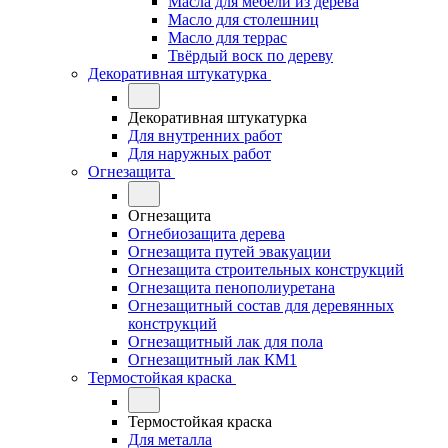
Масла для мебели из дерева
Масло для столешниц
Масло для террас
Твёрдый воск по дереву
Декоративная штукатурка
Декоративная штукатурка
Для внутренних работ
Для наружных работ
Огнезащита
Огнезащита
Огнебиозащита дерева
Огнезащита путей эвакуации
Огнезащита строительных конструкций
Огнезащита пенополиуретана
Огнезащитный состав для деревянных
конструкций
Огнезащитный лак для пола
Огнезащитный лак КМ1
Термостойкая краска
Термостойкая краска
Для металла