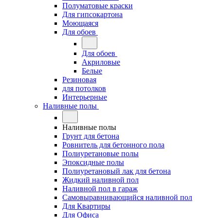
Полуматовые краски
Для гипсокартона
Моющаяся
Для обоев
Для обоев
Акриловые
Белые
Резиновая
для потолков
Интерьерные
Наливные полы
Наливные полы
Грунт для бетона
Ровнитель для бетонного пола
Полиуретановые полы
Эпоксидные полы
Полиуретановый лак для бетона
Жидкий наливной пол
Наливной пол в гараж
Самовыравнивающийся наливной пол
Для Квартиры
Для Офиса