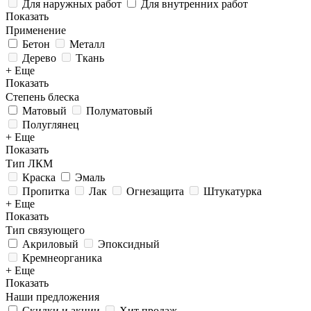
Для наружных работ
Для внутренних работ
Показать
Применение
Бетон
Металл
Дерево
Ткань
+ Еще
Показать
Степень блеска
Матовый
Полуматовый
Полуглянец
+ Еще
Показать
Тип ЛКМ
Краска
Эмаль
Пропитка
Лак
Огнезащита
Штукатурка
+ Еще
Показать
Тип связующего
Акриловый
Эпоксидный
Кремнеорганика
+ Еще
Показать
Наши предложения
Скидки и акции
Хит продаж