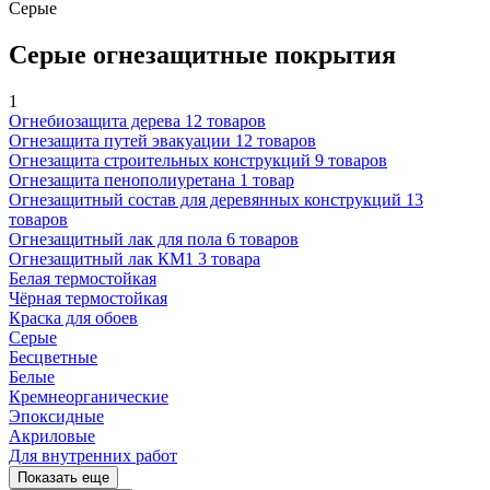
Серые
Серые огнезащитные покрытия
1
Огнебиозащита дерева
12 товаров
Огнезащита путей эвакуации
12 товаров
Огнезащита строительных конструкций
9 товаров
Огнезащита пенополиуретана
1 товар
Огнезащитный состав для деревянных конструкций
13
товаров
Огнезащитный лак для пола
6 товаров
Огнезащитный лак КМ1
3 товара
Белая термостойкая
Чёрная термостойкая
Краска для обоев
Серые
Бесцветные
Белые
Кремнеорганические
Эпоксидные
Акриловые
Для внутренних работ
Показать еще