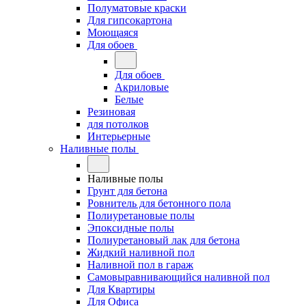
Полуматовые краски
Для гипсокартона
Моющаяся
Для обоев
Для обоев
Акриловые
Белые
Резиновая
для потолков
Интерьерные
Наливные полы
Наливные полы
Грунт для бетона
Ровнитель для бетонного пола
Полиуретановые полы
Эпоксидные полы
Полиуретановый лак для бетона
Жидкий наливной пол
Наливной пол в гараж
Самовыравнивающийся наливной пол
Для Квартиры
Для Офиса