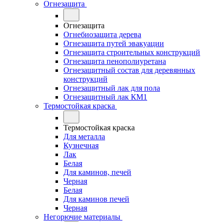
Огнезащита
Огнезащита
Огнебиозащита дерева
Огнезащита путей эвакуации
Огнезащита строительных конструкций
Огнезащита пенополиуретана
Огнезащитный состав для деревянных
конструкций
Огнезащитный лак для пола
Огнезащитный лак КМ1
Термостойкая краска
Термостойкая краска
Для металла
Кузнечная
Лак
Белая
Для каминов, печей
Черная
Белая
Для каминов печей
Черная
Негорючие материалы