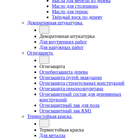
Масла для мебели из дерева
Масло для столешниц
Масло для террас
Твёрдый воск по дереву
Декоративная штукатурка
Декоративная штукатурка
Для внутренних работ
Для наружных работ
Огнезащита
Огнезащита
Огнебиозащита дерева
Огнезащита путей эвакуации
Огнезащита строительных конструкций
Огнезащита пенополиуретана
Огнезащитный состав для деревянных
конструкций
Огнезащитный лак для пола
Огнезащитный лак КМ1
Термостойкая краска
Термостойкая краска
Для металла