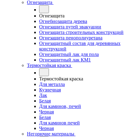
Огнезащита
Огнезащита
Огнебиозащита дерева
Огнезащита путей эвакуации
Огнезащита строительных конструкций
Огнезащита пенополиуретана
Огнезащитный состав для деревянных
конструкций
Огнезащитный лак для пола
Огнезащитный лак КМ1
Термостойкая краска
Термостойкая краска
Для металла
Кузнечная
Лак
Белая
Для каминов, печей
Черная
Белая
Для каминов печей
Черная
Негорючие материалы