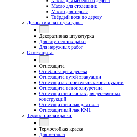
Масла для мебели из дерева
Масло для столешниц
Масло для террас
Твёрдый воск по дереву
Декоративная штукатурка
Декоративная штукатурка
Для внутренних работ
Для наружных работ
Огнезащита
Огнезащита
Огнебиозащита дерева
Огнезащита путей эвакуации
Огнезащита строительных конструкций
Огнезащита пенополиуретана
Огнезащитный состав для деревянных
конструкций
Огнезащитный лак для пола
Огнезащитный лак КМ1
Термостойкая краска
Термостойкая краска
Для металла