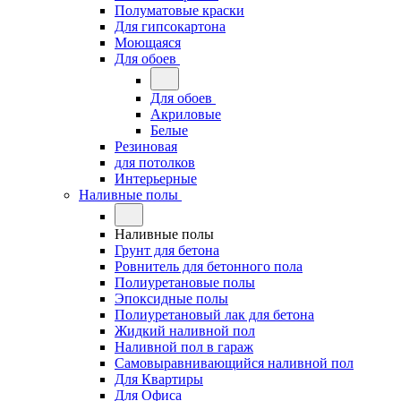
Полуматовые краски
Для гипсокартона
Моющаяся
Для обоев
Для обоев
Акриловые
Белые
Резиновая
для потолков
Интерьерные
Наливные полы
Наливные полы
Грунт для бетона
Ровнитель для бетонного пола
Полиуретановые полы
Эпоксидные полы
Полиуретановый лак для бетона
Жидкий наливной пол
Наливной пол в гараж
Самовыравнивающийся наливной пол
Для Квартиры
Для Офиса