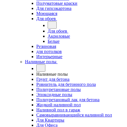
Полуматовые краски
Для гипсокартона
Моющаяся
Для обоев
Для обоев
Акриловые
Белые
Резиновая
для потолков
Интерьерные
Наливные полы
Наливные полы
Грунт для бетона
Ровнитель для бетонного пола
Полиуретановые полы
Эпоксидные полы
Полиуретановый лак для бетона
Жидкий наливной пол
Наливной пол в гараж
Самовыравнивающийся наливной пол
Для Квартиры
Для Офиса