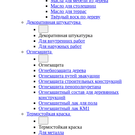
Масла для мебели из дерева
Масло для столешниц
Масло для террас
Твёрдый воск по дереву
Декоративная штукатурка
Декоративная штукатурка
Для внутренних работ
Для наружных работ
Огнезащита
Огнезащита
Огнебиозащита дерева
Огнезащита путей эвакуации
Огнезащита строительных конструкций
Огнезащита пенополиуретана
Огнезащитный состав для деревянных
конструкций
Огнезащитный лак для пола
Огнезащитный лак КМ1
Термостойкая краска
Термостойкая краска
Для металла