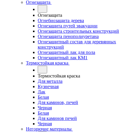
Огнезащита
Огнезащита
Огнебиозащита дерева
Огнезащита путей эвакуации
Огнезащита строительных конструкций
Огнезащита пенополиуретана
Огнезащитный состав для деревянных
конструкций
Огнезащитный лак для пола
Огнезащитный лак КМ1
Термостойкая краска
Термостойкая краска
Для металла
Кузнечная
Лак
Белая
Для каминов, печей
Черная
Белая
Для каминов печей
Черная
Негорючие материалы