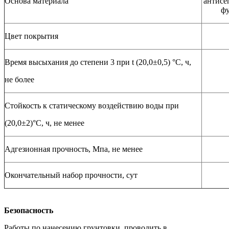
Основа материала
антисе
фу
Цвет покрытия
Время высыхания до степени 3 при t (20,0±0,5) °С, ч,
не более
Стойкость к статическому воздействию воды при
(20,0±2)°С, ч, не менее
Адгезионная прочность, Мпа, не менее
Окончательный набор прочности, сут
Безопасность
Работы по нанесению грунтовки, проводить в