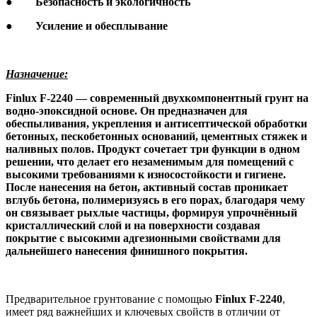
●
Безопасность и экологичность
●
Усиление и обесплывание
Назначение:
Finlux F-2240 — современный двухкомпонентный грунт на
водно-эпоксидной основе. Он предназначен для
обеспыливания, укрепления и антисептической обработки
бетонных, пескобетонных оснований, цементных стяжек и
наливных полов. Продукт сочетает три функции в одном
решении, что делает его незаменимым для помещений с
высокими требованиями к износостойкости и гигиене.
После нанесения на бетон, активный состав проникает
вглубь бетона, полимеризуясь в его порах, благодаря чему
он связывает рыхлые частицы, формируя упрочнённый
кристаллический слой и на поверхности создавая
покрытие с высокими адгезионными свойствами для
дальнейшего нанесения финишного покрытия.
Предварительное грунтование с помощью
Finlux
F
-2240
,
имеет ряд важнейших и ключевых свойств в отличии от