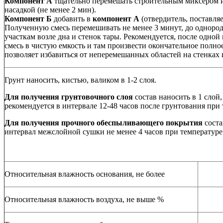
Компонент А
тщательно перемешать строительным миксером и
насадкой (не менее 2 мин).
Компонент Б
добавить в
компонент А
(отвердитель, поставля
Полученную смесь перемешивать не менее 3 минут, до однород
участкам возле дна и стенок тары. Рекомендуется, после одно
смесь в чистую емкость и там произвести окончательное полно
позволяет избавиться от неперемешанных областей на стенках 
Грунт наносить, кистью, валиком в 1-2 слоя.
Для получения грунтовочного слоя
состав наносить в 1 сло
рекомендуется в интервале 12-48 часов после грунтования при 
Для получения прочного обеспыливающего покрытия
соста
интервал межслойной сушки не менее 4 часов при температуре
Относительная влажность основания, не более
Относительная влажность воздуха, не выше %