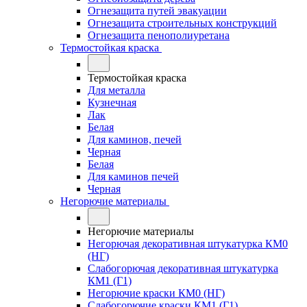
Огнезащита путей эвакуации
Огнезащита строительных конструкций
Огнезащита пенополиуретана
Термостойкая краска
Термостойкая краска
Для металла
Кузнечная
Лак
Белая
Для каминов, печей
Черная
Белая
Для каминов печей
Черная
Негорючие материалы
Негорючие материалы
Негорючая декоративная штукатурка КМ0
(НГ)
Слабогорючая декоративная штукатурка
КМ1 (Г1)
Негорючие краски КМ0 (НГ)
Слабогорючие краски КМ1 (Г1)