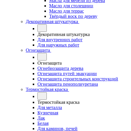
Масла для мебели из дерева
Масло для столешниц
Масло для террас
Твёрдый воск по дереву
Декоративная штукатурка
Декоративная штукатурка
Для внутренних работ
Для наружных работ
Огнезащита
Огнезащита
Огнебиозащита дерева
Огнезащита путей эвакуации
Огнезащита строительных конструкций
Огнезащита пенополиуретана
Термостойкая краска
Термостойкая краска
Для металла
Кузнечная
Лак
Белая
Для каминов, печей