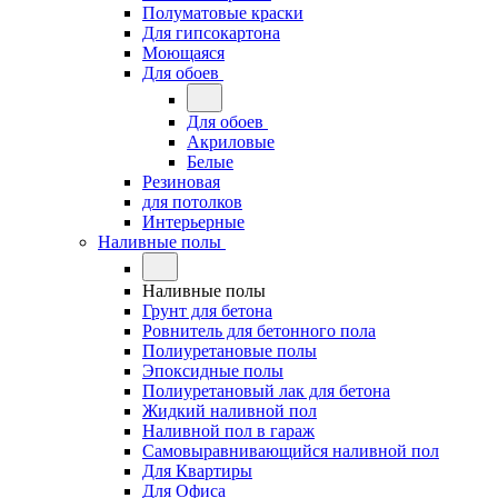
Полуматовые краски
Для гипсокартона
Моющаяся
Для обоев
Для обоев
Акриловые
Белые
Резиновая
для потолков
Интерьерные
Наливные полы
Наливные полы
Грунт для бетона
Ровнитель для бетонного пола
Полиуретановые полы
Эпоксидные полы
Полиуретановый лак для бетона
Жидкий наливной пол
Наливной пол в гараж
Самовыравнивающийся наливной пол
Для Квартиры
Для Офиса