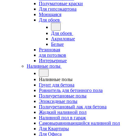
Полуматовые краски
Для гипсокартона
Моющаяся
Для обоев
Для обоев
Акриловые
Белые
Резиновая
для потолков
Интерьерные
Наливные полы
Наливные полы
Грунт для бетона
Ровнитель для бетонного пола
Полиуретановые полы
Эпоксидные полы
Полиуретановый лак для бетона
Жидкий наливной пол
Наливной пол в гараж
Самовыравнивающийся наливной пол
Для Квартиры
Для Офиса