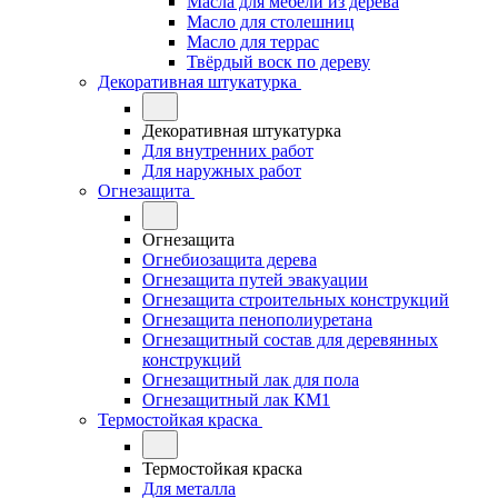
Масла для мебели из дерева
Масло для столешниц
Масло для террас
Твёрдый воск по дереву
Декоративная штукатурка
Декоративная штукатурка
Для внутренних работ
Для наружных работ
Огнезащита
Огнезащита
Огнебиозащита дерева
Огнезащита путей эвакуации
Огнезащита строительных конструкций
Огнезащита пенополиуретана
Огнезащитный состав для деревянных
конструкций
Огнезащитный лак для пола
Огнезащитный лак КМ1
Термостойкая краска
Термостойкая краска
Для металла