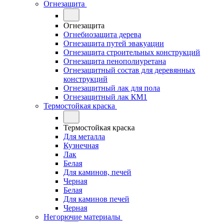
Огнезащита
Огнезащита
Огнебиозащита дерева
Огнезащита путей эвакуации
Огнезащита строительных конструкций
Огнезащита пенополиуретана
Огнезащитный состав для деревянных
конструкций
Огнезащитный лак для пола
Огнезащитный лак КМ1
Термостойкая краска
Термостойкая краска
Для металла
Кузнечная
Лак
Белая
Для каминов, печей
Черная
Белая
Для каминов печей
Черная
Негорючие материалы