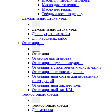
Масла для мебели из дерева
Масло для столешниц
Масло для террас
Твёрдый воск по дереву
Декоративная штукатурка
Декоративная штукатурка
Для внутренних работ
Для наружных работ
Огнезащита
Огнезащита
Огнебиозащита дерева
Огнезащита путей эвакуации
Огнезащита строительных конструкций
Огнезащита пенополиуретана
Огнезащитный состав для деревянных
конструкций
Огнезащитный лак для пола
Огнезащитный лак КМ1
Термостойкая краска
Термостойкая краска
Для металла