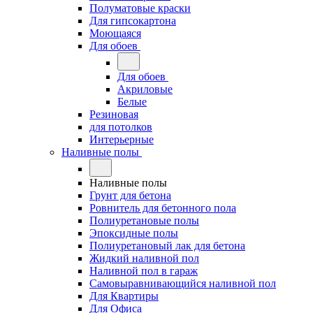
Полуматовые краски
Для гипсокартона
Моющаяся
Для обоев
Для обоев
Акриловые
Белые
Резиновая
для потолков
Интерьерные
Наливные полы
Наливные полы
Грунт для бетона
Ровнитель для бетонного пола
Полиуретановые полы
Эпоксидные полы
Полиуретановый лак для бетона
Жидкий наливной пол
Наливной пол в гараж
Самовыравнивающийся наливной пол
Для Квартиры
Для Офиса