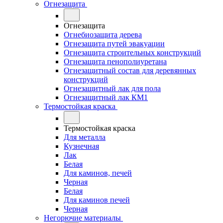
Огнезащита
Огнезащита
Огнебиозащита дерева
Огнезащита путей эвакуации
Огнезащита строительных конструкций
Огнезащита пенополиуретана
Огнезащитный состав для деревянных
конструкций
Огнезащитный лак для пола
Огнезащитный лак КМ1
Термостойкая краска
Термостойкая краска
Для металла
Кузнечная
Лак
Белая
Для каминов, печей
Черная
Белая
Для каминов печей
Черная
Негорючие материалы