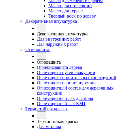
Масла для мебели из дерева
Масло для столешниц
Масло для террас
Твёрдый воск по дереву
Декоративная штукатурка
Декоративная штукатурка
Для внутренних работ
Для наружных работ
Огнезащита
Огнезащита
Огнебиозащита дерева
Огнезащита путей эвакуации
Огнезащита строительных конструкций
Огнезащита пенополиуретана
Огнезащитный состав для деревянных
конструкций
Огнезащитный лак для пола
Огнезащитный лак КМ1
Термостойкая краска
Термостойкая краска
Для металла