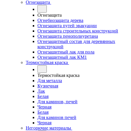
Огнезащита
Огнезащита
Огнебиозащита дерева
Огнезащита путей эвакуации
Огнезащита строительных конструкций
Огнезащита пенополиуретана
Огнезащитный состав для деревянных
конструкций
Огнезащитный лак для пола
Огнезащитный лак КМ1
Термостойкая краска
Термостойкая краска
Для металла
Кузнечная
Лак
Белая
Для каминов, печей
Черная
Белая
Для каминов печей
Черная
Негорючие материалы