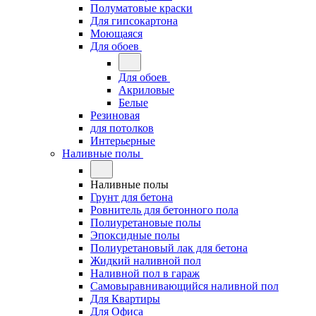
Полуматовые краски
Для гипсокартона
Моющаяся
Для обоев
Для обоев
Акриловые
Белые
Резиновая
для потолков
Интерьерные
Наливные полы
Наливные полы
Грунт для бетона
Ровнитель для бетонного пола
Полиуретановые полы
Эпоксидные полы
Полиуретановый лак для бетона
Жидкий наливной пол
Наливной пол в гараж
Самовыравнивающийся наливной пол
Для Квартиры
Для Офиса