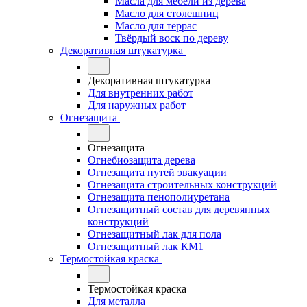
Масла для мебели из дерева
Масло для столешниц
Масло для террас
Твёрдый воск по дереву
Декоративная штукатурка
Декоративная штукатурка
Для внутренних работ
Для наружных работ
Огнезащита
Огнезащита
Огнебиозащита дерева
Огнезащита путей эвакуации
Огнезащита строительных конструкций
Огнезащита пенополиуретана
Огнезащитный состав для деревянных
конструкций
Огнезащитный лак для пола
Огнезащитный лак КМ1
Термостойкая краска
Термостойкая краска
Для металла