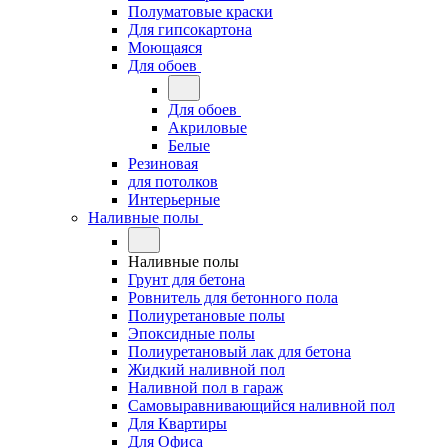
Полуматовые краски
Для гипсокартона
Моющаяся
Для обоев
Для обоев
Акриловые
Белые
Резиновая
для потолков
Интерьерные
Наливные полы
Наливные полы
Грунт для бетона
Ровнитель для бетонного пола
Полиуретановые полы
Эпоксидные полы
Полиуретановый лак для бетона
Жидкий наливной пол
Наливной пол в гараж
Самовыравнивающийся наливной пол
Для Квартиры
Для Офиса