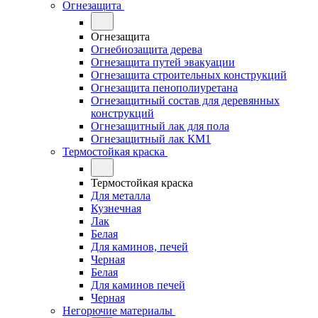
Огнезащита
Огнезащита
Огнебиозащита дерева
Огнезащита путей эвакуации
Огнезащита строительных конструкций
Огнезащита пенополиуретана
Огнезащитный состав для деревянных
конструкций
Огнезащитный лак для пола
Огнезащитный лак КМ1
Термостойкая краска
Термостойкая краска
Для металла
Кузнечная
Лак
Белая
Для каминов, печей
Черная
Белая
Для каминов печей
Черная
Негорючие материалы