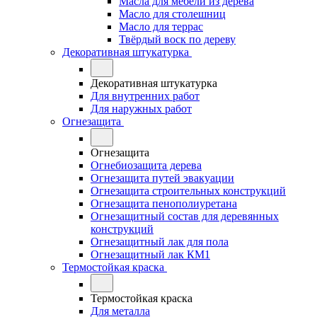
Масла для мебели из дерева
Масло для столешниц
Масло для террас
Твёрдый воск по дереву
Декоративная штукатурка
Декоративная штукатурка
Для внутренних работ
Для наружных работ
Огнезащита
Огнезащита
Огнебиозащита дерева
Огнезащита путей эвакуации
Огнезащита строительных конструкций
Огнезащита пенополиуретана
Огнезащитный состав для деревянных
конструкций
Огнезащитный лак для пола
Огнезащитный лак КМ1
Термостойкая краска
Термостойкая краска
Для металла