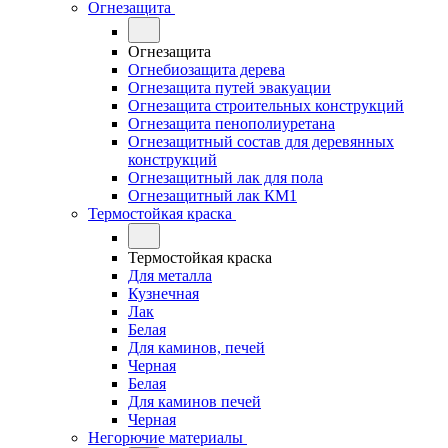
Огнезащита
Огнезащита
Огнебиозащита дерева
Огнезащита путей эвакуации
Огнезащита строительных конструкций
Огнезащита пенополиуретана
Огнезащитный состав для деревянных
конструкций
Огнезащитный лак для пола
Огнезащитный лак КМ1
Термостойкая краска
Термостойкая краска
Для металла
Кузнечная
Лак
Белая
Для каминов, печей
Черная
Белая
Для каминов печей
Черная
Негорючие материалы