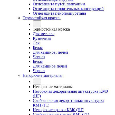
Огнезащита путей эвакуации
Огнезащита строительных конструкций
Огнезащита пенополиуретана
Термостойкая краска
Термостойкая краска
Для металла
Кузнечная
Лак
Белая
Для каминов, печей
Черная
Белая
Для каминов печей
Черная
Негорючие материалы
Негорючие материалы
Негорючая декоративная штукатурка КМ0
(НГ)
Слабогорючая декоративная штукатурка
КМ1 (Г1)
Негорючие краски КМ0 (НГ)
Слабогорючие краски КМ1 (Г1)