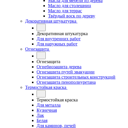
Масла для мебели из дерева
Масло для столешниц
Масло для террас
Твёрдый воск по дереву
Декоративная штукатурка
Декоративная штукатурка
Для внутренних работ
Для наружных работ
Огнезащита
Огнезащита
Огнебиозащита дерева
Огнезащита путей эвакуации
Огнезащита строительных конструкций
Огнезащита пенополиуретана
Термостойкая краска
Термостойкая краска
Для металла
Кузнечная
Лак
Белая
Для каминов, печей