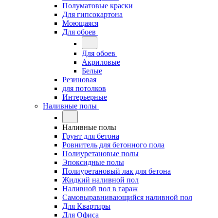
Полуматовые краски
Для гипсокартона
Моющаяся
Для обоев
Для обоев
Акриловые
Белые
Резиновая
для потолков
Интерьерные
Наливные полы
Наливные полы
Грунт для бетона
Ровнитель для бетонного пола
Полиуретановые полы
Эпоксидные полы
Полиуретановый лак для бетона
Жидкий наливной пол
Наливной пол в гараж
Самовыравнивающийся наливной пол
Для Квартиры
Для Офиса