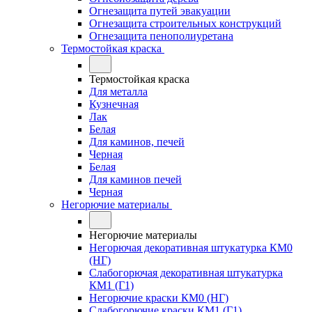
Огнезащита путей эвакуации
Огнезащита строительных конструкций
Огнезащита пенополиуретана
Термостойкая краска
Термостойкая краска
Для металла
Кузнечная
Лак
Белая
Для каминов, печей
Черная
Белая
Для каминов печей
Черная
Негорючие материалы
Негорючие материалы
Негорючая декоративная штукатурка КМ0
(НГ)
Слабогорючая декоративная штукатурка
КМ1 (Г1)
Негорючие краски КМ0 (НГ)
Слабогорючие краски КМ1 (Г1)