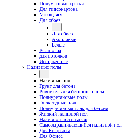
Полуматовые краски
Для гипсокартона
Моющаяся
Для обоев
Для обоев
Акриловые
Белые
Резиновая
для потолков
Интерьерные
Наливные полы
Наливные полы
Грунт для бетона
Ровнитель для бетонного пола
Полиуретановые полы
Эпоксидные полы
Полиуретановый лак для бетона
Жидкий наливной пол
Наливной пол в гараж
Самовыравнивающийся наливной пол
Для Квартиры
Для Офиса