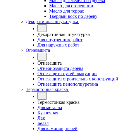
Масла для мебели из дерева
Масло для столешниц
Масло для террас
Твёрдый воск по дереву
Декоративная штукатурка
Декоративная штукатурка
Для внутренних работ
Для наружных работ
Огнезащита
Огнезащита
Огнебиозащита дерева
Огнезащита путей эвакуации
Огнезащита строительных конструкций
Огнезащита пенополиуретана
Термостойкая краска
Термостойкая краска
Для металла
Кузнечная
Лак
Белая
Для каминов, печей