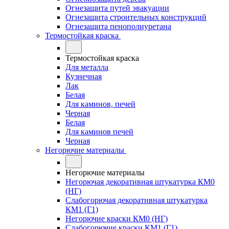
Огнезащита путей эвакуации
Огнезащита строительных конструкций
Огнезащита пенополиуретана
Термостойкая краска
Термостойкая краска
Для металла
Кузнечная
Лак
Белая
Для каминов, печей
Черная
Белая
Для каминов печей
Черная
Негорючие материалы
Негорючие материалы
Негорючая декоративная штукатурка КМ0
(НГ)
Слабогорючая декоративная штукатурка
КМ1 (Г1)
Негорючие краски КМ0 (НГ)
Слабогорючие краски КМ1 (Г1)