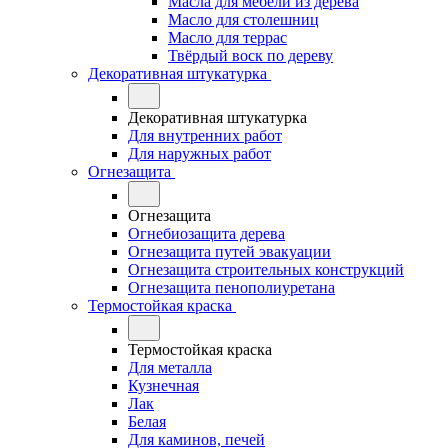
Масла для мебели из дерева
Масло для столешниц
Масло для террас
Твёрдый воск по дереву
Декоративная штукатурка
Декоративная штукатурка
Для внутренних работ
Для наружных работ
Огнезащита
Огнезащита
Огнебиозащита дерева
Огнезащита путей эвакуации
Огнезащита строительных конструкций
Огнезащита пенополиуретана
Термостойкая краска
Термостойкая краска
Для металла
Кузнечная
Лак
Белая
Для каминов, печей