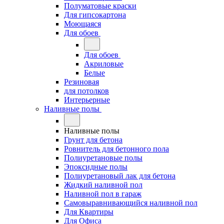
Полуматовые краски
Для гипсокартона
Моющаяся
Для обоев
Для обоев
Акриловые
Белые
Резиновая
для потолков
Интерьерные
Наливные полы
Наливные полы
Грунт для бетона
Ровнитель для бетонного пола
Полиуретановые полы
Эпоксидные полы
Полиуретановый лак для бетона
Жидкий наливной пол
Наливной пол в гараж
Самовыравнивающийся наливной пол
Для Квартиры
Для Офиса