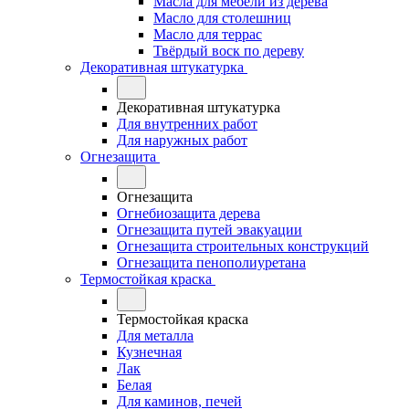
Масла для мебели из дерева
Масло для столешниц
Масло для террас
Твёрдый воск по дереву
Декоративная штукатурка
Декоративная штукатурка
Для внутренних работ
Для наружных работ
Огнезащита
Огнезащита
Огнебиозащита дерева
Огнезащита путей эвакуации
Огнезащита строительных конструкций
Огнезащита пенополиуретана
Термостойкая краска
Термостойкая краска
Для металла
Кузнечная
Лак
Белая
Для каминов, печей