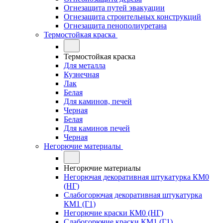
Огнезащита путей эвакуации
Огнезащита строительных конструкций
Огнезащита пенополиуретана
Термостойкая краска
Термостойкая краска
Для металла
Кузнечная
Лак
Белая
Для каминов, печей
Черная
Белая
Для каминов печей
Черная
Негорючие материалы
Негорючие материалы
Негорючая декоративная штукатурка КМ0
(НГ)
Слабогорючая декоративная штукатурка
КМ1 (Г1)
Негорючие краски КМ0 (НГ)
Слабогорючие краски КМ1 (Г1)