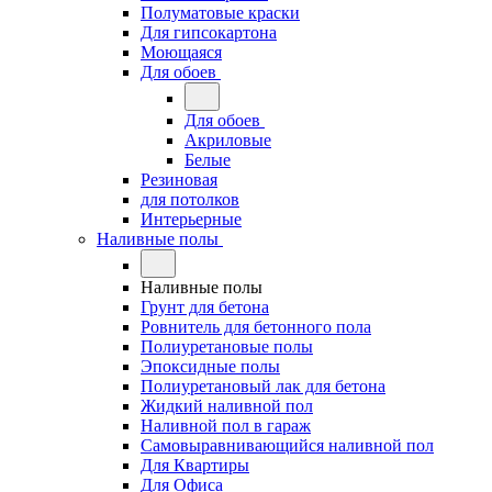
Полуматовые краски
Для гипсокартона
Моющаяся
Для обоев
Для обоев
Акриловые
Белые
Резиновая
для потолков
Интерьерные
Наливные полы
Наливные полы
Грунт для бетона
Ровнитель для бетонного пола
Полиуретановые полы
Эпоксидные полы
Полиуретановый лак для бетона
Жидкий наливной пол
Наливной пол в гараж
Самовыравнивающийся наливной пол
Для Квартиры
Для Офиса